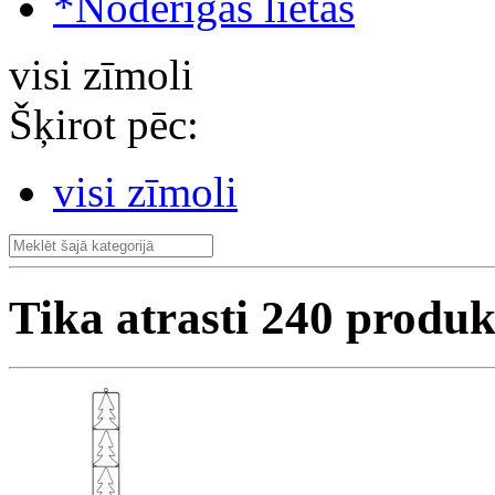
*Noderīgas lietas
visi zīmoli
Šķirot pēc:
visi zīmoli
Tika atrasti
240
produk