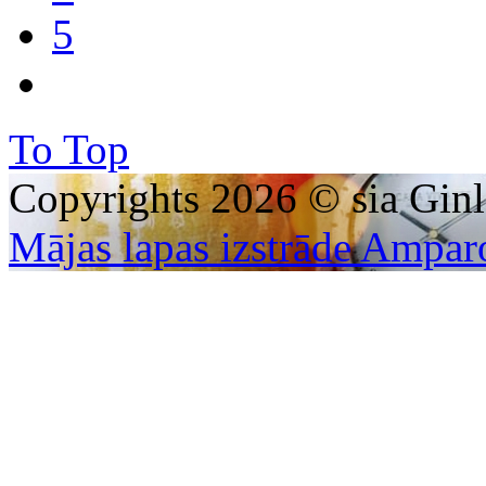
5
To Top
Copyrights 2026 © sia Ginl
Mājas lapas izstrāde Ampar