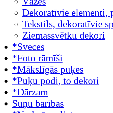
Vāzes
Dekoratīvie elementi, 
Tekstils, dekoratīvie s
Ziemassvētku dekori
*Sveces
*Foto rāmīši
*Mākslīgās puķes
*Puķu podi, to dekori
*Dārzam
Suņu barības