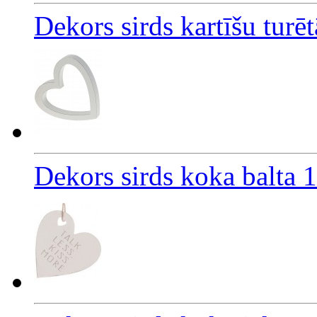
Dekors sirds kartīšu turē
Dekors sirds koka balta