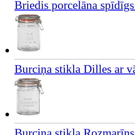
Briedis porcelāna spīdīg
Burciņa stikla Dilles ar
Burciņa stikla Rozmarīn