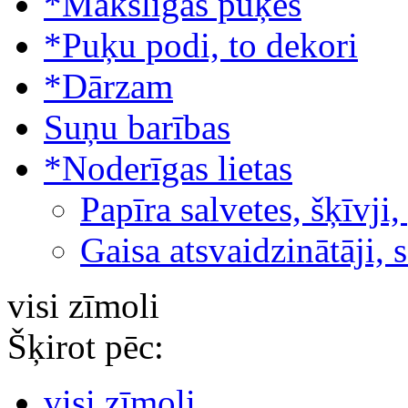
*Mākslīgās puķes
*Puķu podi, to dekori
*Dārzam
Suņu barības
*Noderīgas lietas
Papīra salvetes, šķīvji,
Gaisa atsvaidzinātāji, 
visi zīmoli
Šķirot pēc:
visi zīmoli