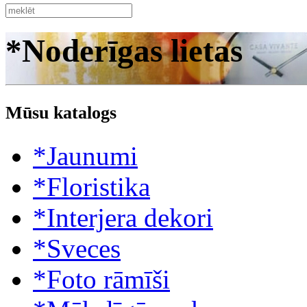
*Noderīgas lietas
Mūsu katalogs
*Jaunumi
*Floristika
*Interjera dekori
*Sveces
*Foto rāmīši