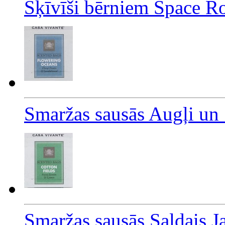
Šķīvīši bērniem Space R
Smaržas sausās Augļi un
Smaržas sausās Saldais J