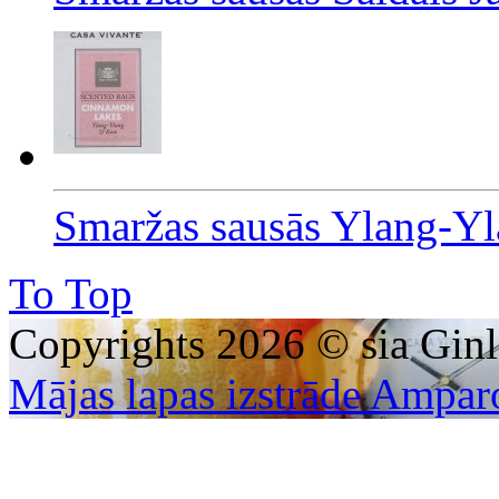
Smaržas sausās Ylang-Yl
To Top
Copyrights 2026 © sia Ginl
Mājas lapas izstrāde Ampar