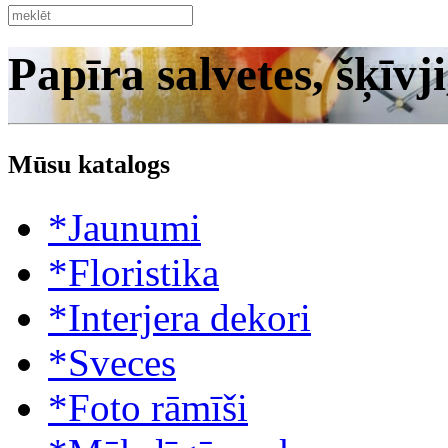
Papīra salvetes, šķīvji
Mūsu katalogs
*Jaunumi
*Floristika
*Interjera dekori
*Sveces
*Foto rāmīši