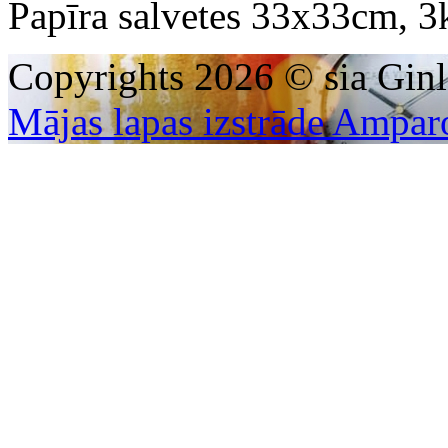
Papīra salvetes 33x33cm, 3k
Copyrights 2026 © sia Ginl
Mājas lapas izstrāde Ampar