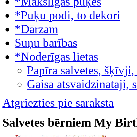
*Mākslīgās puķes
*Puķu podi, to dekori
*Dārzam
Suņu barības
*Noderīgas lietas
Papīra salvetes, šķīvji,
Gaisa atsvaidzinātāji, 
Atgriezties pie saraksta
Salvetes bērniem My Bir