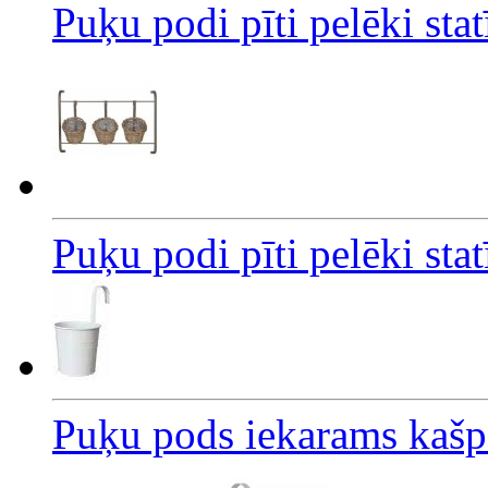
Puķu podi pīti pelēki st
Puķu podi pīti pelēki st
Puķu pods iekarams kašp