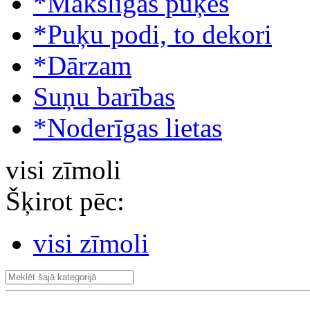
*Mākslīgās puķes
*Puķu podi, to dekori
*Dārzam
Suņu barības
*Noderīgas lietas
visi zīmoli
Šķirot pēc:
visi zīmoli