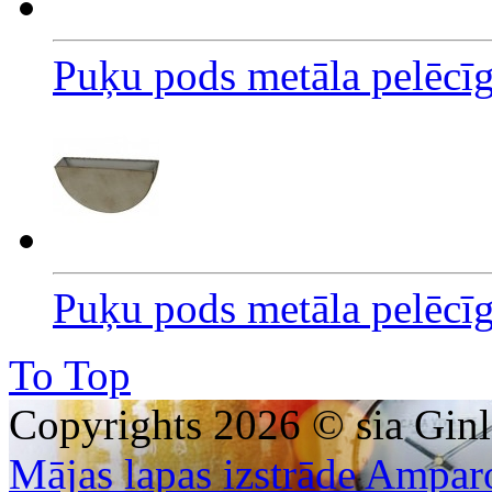
Puķu pods metāla pelēcī
Puķu pods metāla pelēcī
To Top
Copyrights 2026 © sia Ginl
Mājas lapas izstrāde Ampar