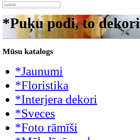
*Puķu podi, to dekori
Mūsu katalogs
*Jaunumi
*Floristika
*Interjera dekori
*Sveces
*Foto rāmīši