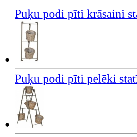
Puķu podi pīti krāsaini 
Puķu podi pīti pelēki st