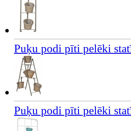
Puķu podi pīti pelēki st
Puķu podi pīti pelēki st