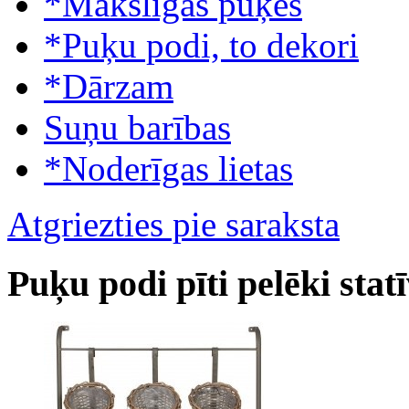
*Mākslīgās puķes
*Puķu podi, to dekori
*Dārzam
Suņu barības
*Noderīgas lietas
Atgriezties pie saraksta
Puķu podi pīti pelēki sta