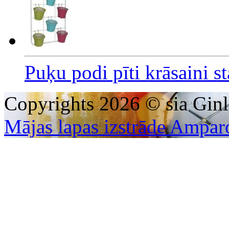
Puķu podi pīti krāsaini 
Copyrights 2026 © sia Ginl
Mājas lapas izstrāde Ampar