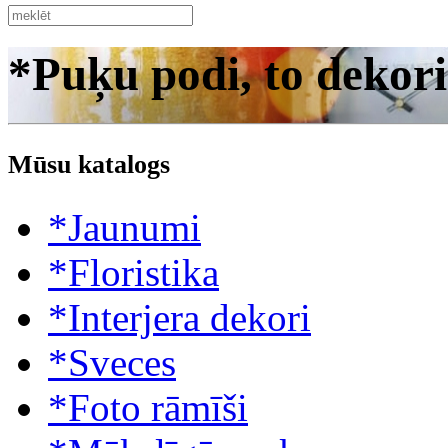
*Puķu podi, to dekori
Mūsu katalogs
*Jaunumi
*Floristika
*Interjera dekori
*Sveces
*Foto rāmīši