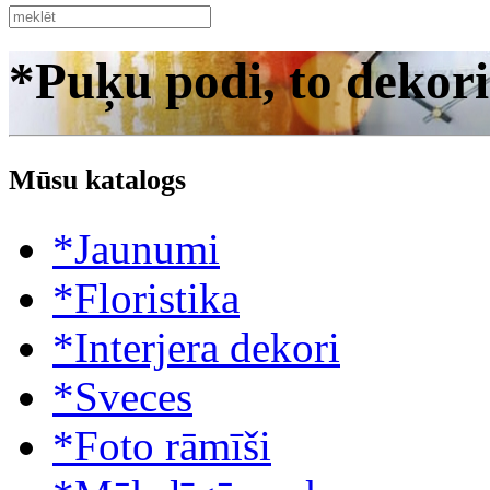
*Puķu podi, to dekori
Mūsu katalogs
*Jaunumi
*Floristika
*Interjera dekori
*Sveces
*Foto rāmīši