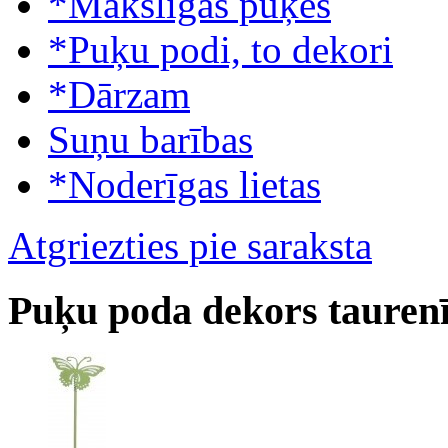
*Mākslīgās puķes
*Puķu podi, to dekori
*Dārzam
Suņu barības
*Noderīgas lietas
Atgriezties pie saraksta
Puķu poda dekors taurenī