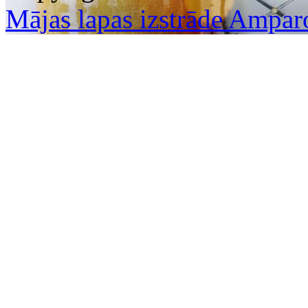
Mājas lapas izstrāde Ampar