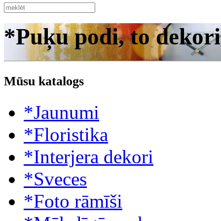
*Puķu podi, to dekori
Mūsu katalogs
*Jaunumi
*Floristika
*Interjera dekori
*Sveces
*Foto rāmīši