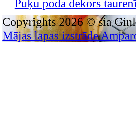
Puķu poda dekors taurenī
Copyrights 2026 © sia Ginl
Mājas lapas izstrāde Ampar