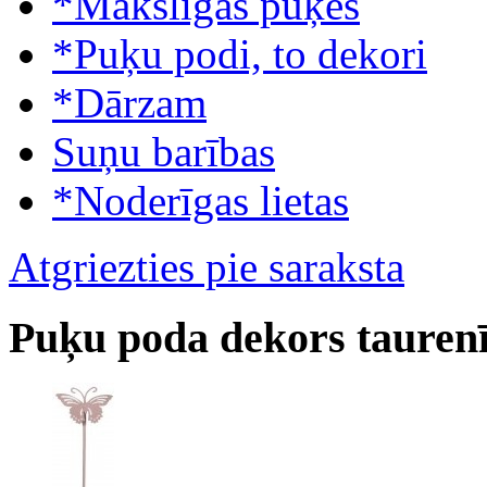
*Mākslīgās puķes
*Puķu podi, to dekori
*Dārzam
Suņu barības
*Noderīgas lietas
Atgriezties pie saraksta
Puķu poda dekors taurenī