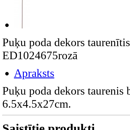
Puķu poda dekors taurenīti
ED1024675rozā
Apraksts
Puķu poda dekors taurenis b
6.5x4.5x27cm.
Saistītie produkti