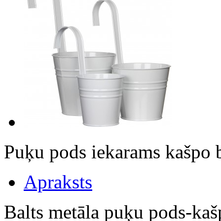
Puķu pods iekarams kašpo
Apraksts
Balts metāla puķu pods-kaš