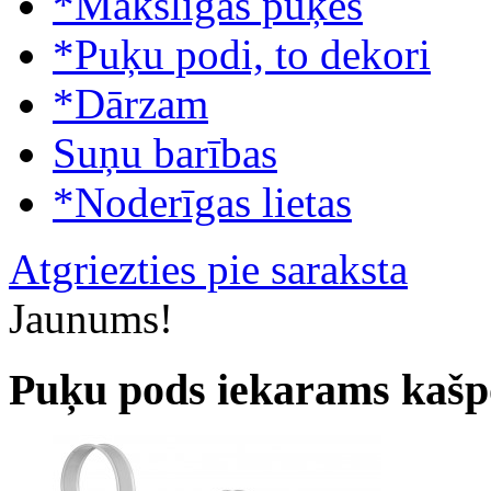
*Mākslīgās puķes
*Puķu podi, to dekori
*Dārzam
Suņu barības
*Noderīgas lietas
Atgriezties pie saraksta
Jaunums!
Puķu pods iekarams kašp