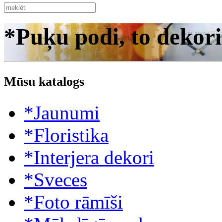
*Puķu podi, to dekori
Mūsu katalogs
*Jaunumi
*Floristika
*Interjera dekori
*Sveces
*Foto rāmīši