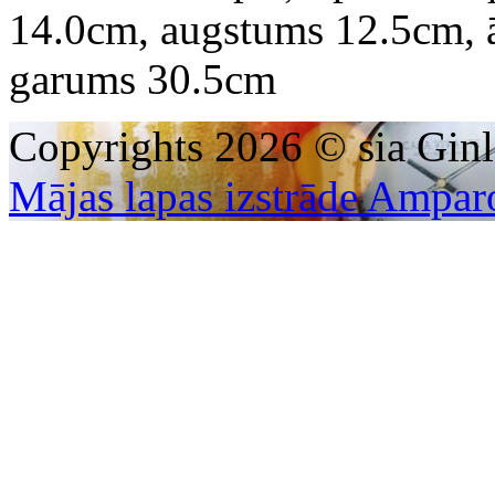
14.0cm, augstums 12.5cm, 
garums 30.5cm
Copyrights 2026 © sia Ginl
Mājas lapas izstrāde Ampar