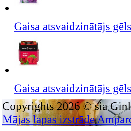
Gaisa atsvaidzinātājs gē
Gaisa atsvaidzinātājs gēl
Copyrights 2026 © sia Ginl
Mājas lapas izstrāde Ampar