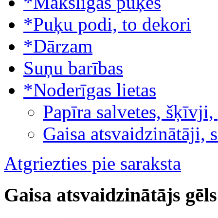
*Mākslīgās puķes
*Puķu podi, to dekori
*Dārzam
Suņu barības
*Noderīgas lietas
Papīra salvetes, šķīvji,
Gaisa atsvaidzinātāji, 
Atgriezties pie saraksta
Gaisa atsvaidzinātājs gēl