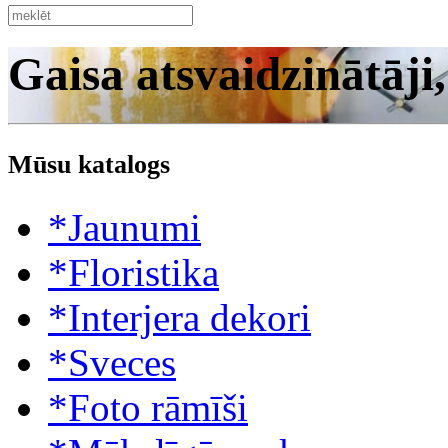
Gaisa atsvaidzinātāji
Mūsu katalogs
*Jaunumi
*Floristika
*Interjera dekori
*Sveces
*Foto rāmīši