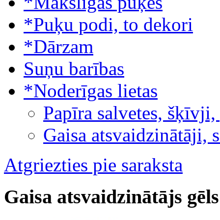
*Mākslīgās puķes
*Puķu podi, to dekori
*Dārzam
Suņu barības
*Noderīgas lietas
Papīra salvetes, šķīvji,
Gaisa atsvaidzinātāji, 
Atgriezties pie saraksta
Gaisa atsvaidzinātājs gēl