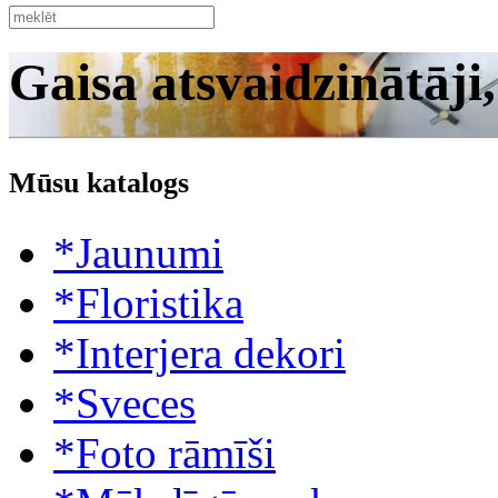
Gaisa atsvaidzinātāji
Mūsu katalogs
*Jaunumi
*Floristika
*Interjera dekori
*Sveces
*Foto rāmīši