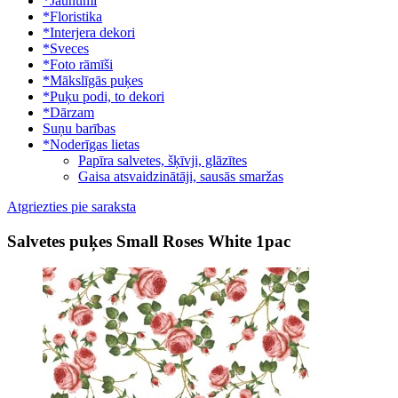
*Jaunumi
*Floristika
*Interjera dekori
*Sveces
*Foto rāmīši
*Mākslīgās puķes
*Puķu podi, to dekori
*Dārzam
Suņu barības
*Noderīgas lietas
Papīra salvetes, šķīvji, glāzītes
Gaisa atsvaidzinātāji, sausās smaržas
Atgriezties pie saraksta
Salvetes puķes Small Roses White 1pac