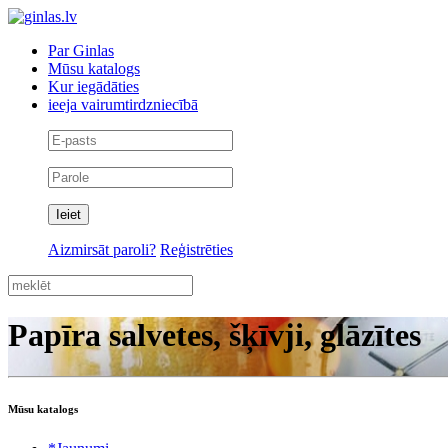
Par Ginlas
Mūsu katalogs
Kur iegādāties
ieeja vairumtirdzniecībā
Aizmirsāt paroli?
Reģistrēties
Papīra salvetes, šķīvji, glāzītes
Mūsu katalogs