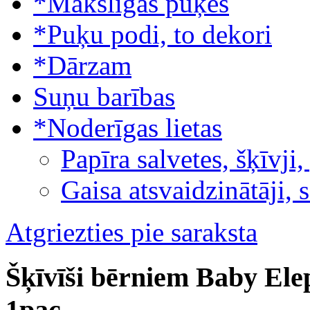
*Mākslīgās puķes
*Puķu podi, to dekori
*Dārzam
Suņu barības
*Noderīgas lietas
Papīra salvetes, šķīvji,
Gaisa atsvaidzinātāji, 
Atgriezties pie saraksta
Šķīvīši bērniem Baby Ele
1pac