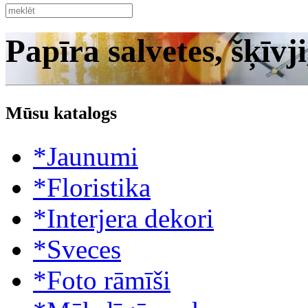
Papīra salvetes, šķīvji
Mūsu katalogs
*Jaunumi
*Floristika
*Interjera dekori
*Sveces
*Foto rāmīši