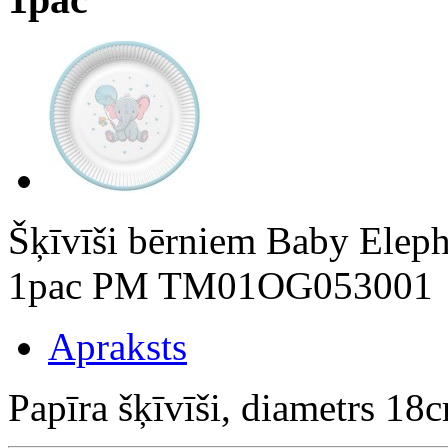
Šķīvīši bērniem Baby Elep
1pac PM TM01OG053001
Apraksts
Papīra šķīvīši, diametrs 1