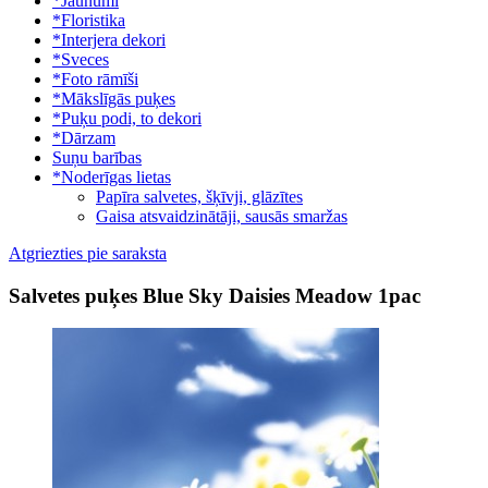
*Jaunumi
*Floristika
*Interjera dekori
*Sveces
*Foto rāmīši
*Mākslīgās puķes
*Puķu podi, to dekori
*Dārzam
Suņu barības
*Noderīgas lietas
Papīra salvetes, šķīvji, glāzītes
Gaisa atsvaidzinātāji, sausās smaržas
Atgriezties pie saraksta
Salvetes puķes Blue Sky Daisies Meadow 1pac