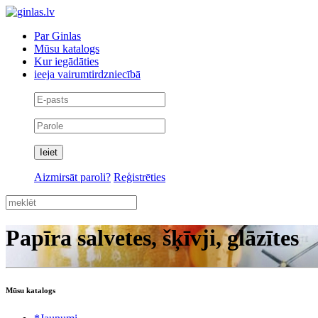
Par Ginlas
Mūsu katalogs
Kur iegādāties
ieeja vairumtirdzniecībā
Aizmirsāt paroli?
Reģistrēties
Papīra salvetes, šķīvji, glāzītes
Mūsu katalogs