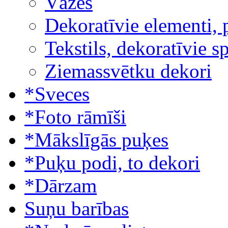
Vāzes
Dekoratīvie elementi, 
Tekstils, dekoratīvie s
Ziemassvētku dekori
*Sveces
*Foto rāmīši
*Mākslīgās puķes
*Puķu podi, to dekori
*Dārzam
Suņu barības