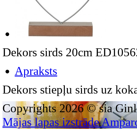
Dekors sirds 20cm ED105
Apraksts
Dekors stiepļu sirds uz ko
Copyrights 2026 © sia Ginl
Mājas lapas izstrāde Ampar