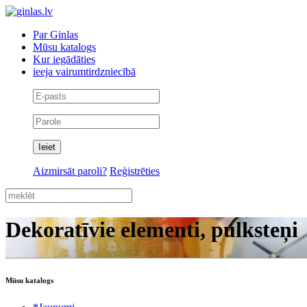
Par Ginlas
Mūsu katalogs
Kur iegādāties
ieeja vairumtirdzniecībā
Aizmirsāt paroli?
Reģistrēties
Dekoratīvie elementi, pulksteņi
Mūsu katalogs