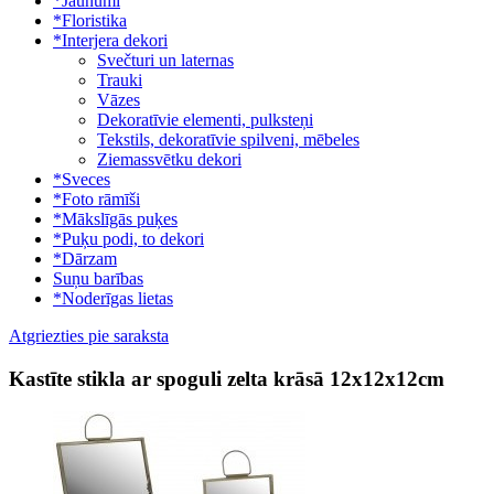
*Jaunumi
*Floristika
*Interjera dekori
Svečturi un laternas
Trauki
Vāzes
Dekoratīvie elementi, pulksteņi
Tekstils, dekoratīvie spilveni, mēbeles
Ziemassvētku dekori
*Sveces
*Foto rāmīši
*Mākslīgās puķes
*Puķu podi, to dekori
*Dārzam
Suņu barības
*Noderīgas lietas
Atgriezties pie saraksta
Kastīte stikla ar spoguli zelta krāsā 12x12x12cm