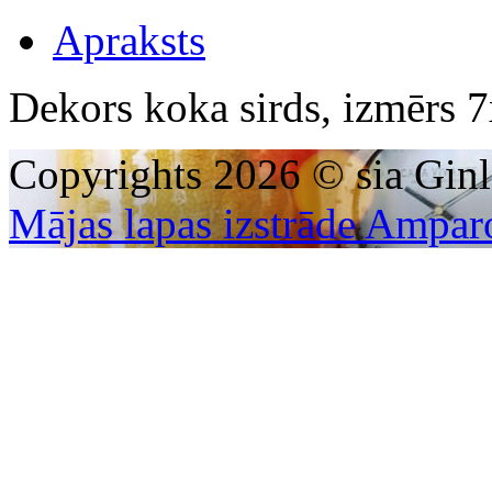
Apraksts
Dekors koka sirds, izmērs
Copyrights 2026 © sia Ginl
Mājas lapas izstrāde Ampar