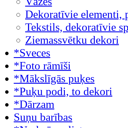
Vāzes
Dekoratīvie elementi, 
Tekstils, dekoratīvie s
Ziemassvētku dekori
*Sveces
*Foto rāmīši
*Mākslīgās puķes
*Puķu podi, to dekori
*Dārzam
Suņu barības