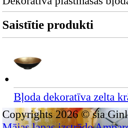
Dekoratīva plastmasas bļod
Saistītie produkti
Bļoda dekoratīva zelta k
Copyrights 2026 © sia Ginl
Mājas lapas izstrāde Ampar