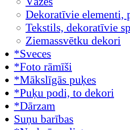
Vāzes
Dekoratīvie elementi, 
Tekstils, dekoratīvie s
Ziemassvētku dekori
*Sveces
*Foto rāmīši
*Mākslīgās puķes
*Puķu podi, to dekori
*Dārzam
Suņu barības