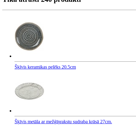
Šķīvis keramikas pelēks 20.5cm
Šķīvis metāla ar mežģīņrakstu sudraba krāsā 27cm.