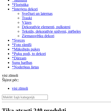
*Jaunumi
*Floristika
*Interjera dekori
Svečturi un laternas
Trauki
Vāzes
Dekoratīvie elementi, pulksteņi
Tekstils, dekoratīvie spilveni, mēbeles
Ziemassvētku dekori
*Sveces
*Foto rāmīši
*Mākslīgās puķes
*Puķu podi, to dekori
*Dārzam
Suņu barības
*Noderīgas lietas
visi zīmoli
Šķirot pēc:
visi zīmoli
Tika atrasti
240
produkti