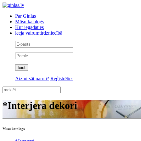
Par Ginlas
Mūsu katalogs
Kur iegādāties
ieeja vairumtirdzniecībā
Aizmirsāt paroli?
Reģistrēties
*Interjera dekori
Mūsu katalogs