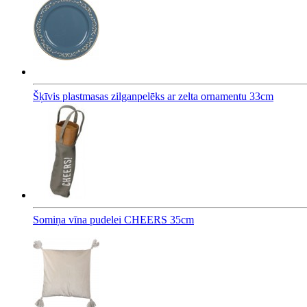
Šķīvis plastmasas zilganpelēks ar zelta ornamentu 33cm
Somiņa vīna pudelei CHEERS 35cm