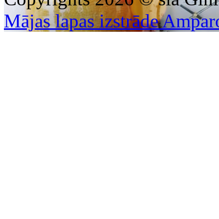
Mājas lapas izstrāde Ampar