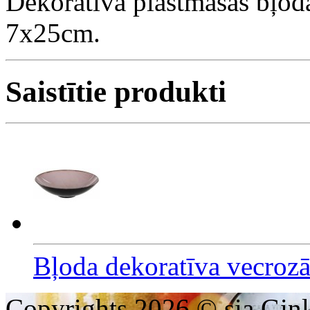
Dekoratīva plastmasas bļoda
7x25cm.
Saistītie produkti
Bļoda dekoratīva vecroz
Copyrights 2026 © sia Ginl