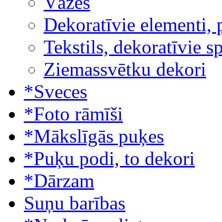
Vāzes
Dekoratīvie elementi, 
Tekstils, dekoratīvie s
Ziemassvētku dekori
*Sveces
*Foto rāmīši
*Mākslīgās puķes
*Puķu podi, to dekori
*Dārzam
Suņu barības