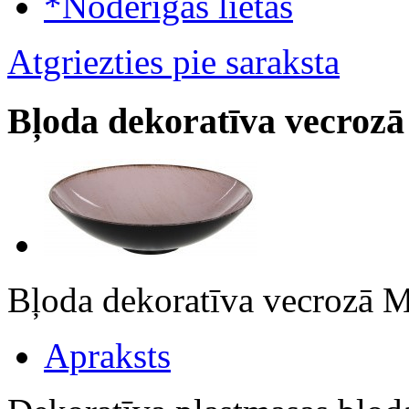
*Noderīgas lietas
Atgriezties pie saraksta
Bļoda dekoratīva vecro
Bļoda dekoratīva vecrozā
Apraksts