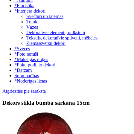
*Jaunumi
*Floristika
*Interjera dekori
Svečturi un laternas
Trauki
Vāzes
Dekoratīvie elementi, pulksteņi
Tekstils, dekoratīvie spilveni, mēbeles
Ziemassvētku dekori
*Sveces
*Foto rāmīši
*Mākslīgās puķes
*Puķu podi, to dekori
*Dārzam
Suņu barības
*Noderīgas lietas
Atgriezties pie saraksta
Dekors stikla bumba sarkana 15cm