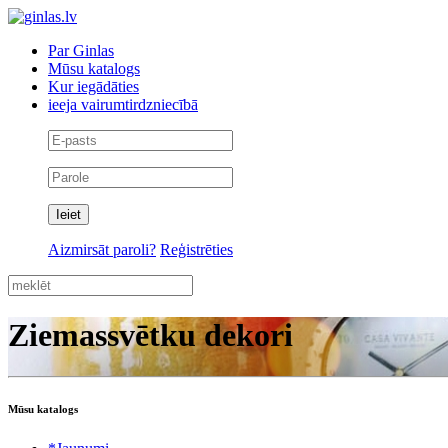
Par Ginlas
Mūsu katalogs
Kur iegādāties
ieeja vairumtirdzniecībā
Aizmirsāt paroli?
Reģistrēties
Ziemassvētku dekori
Mūsu katalogs