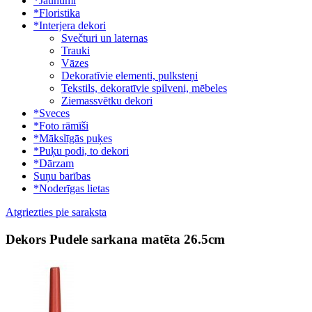
*Jaunumi
*Floristika
*Interjera dekori
Svečturi un laternas
Trauki
Vāzes
Dekoratīvie elementi, pulksteņi
Tekstils, dekoratīvie spilveni, mēbeles
Ziemassvētku dekori
*Sveces
*Foto rāmīši
*Mākslīgās puķes
*Puķu podi, to dekori
*Dārzam
Suņu barības
*Noderīgas lietas
Atgriezties pie saraksta
Dekors Pudele sarkana matēta 26.5cm