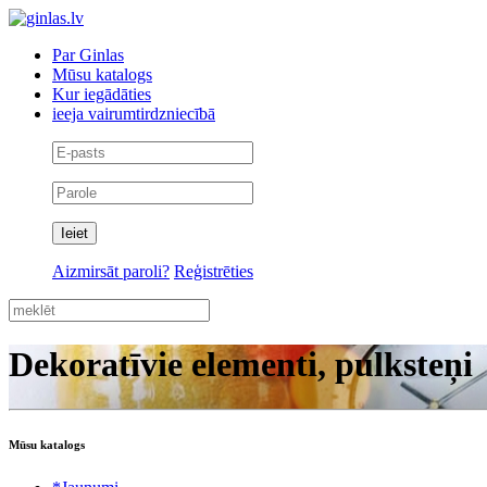
Par Ginlas
Mūsu katalogs
Kur iegādāties
ieeja vairumtirdzniecībā
Aizmirsāt paroli?
Reģistrēties
Dekoratīvie elementi, pulksteņi
Mūsu katalogs