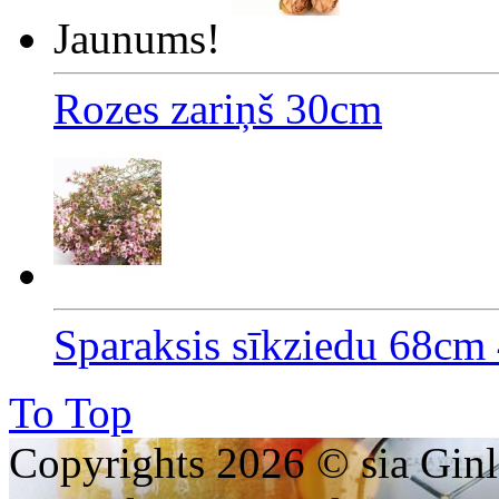
Jaunums!
Rozes zariņš 30cm
Sparaksis sīkziedu 68cm 
To Top
Copyrights 2026 © sia Ginl