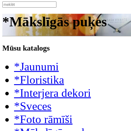
*Mākslīgās puķes
Mūsu katalogs
*Jaunumi
*Floristika
*Interjera dekori
*Sveces
*Foto rāmīši