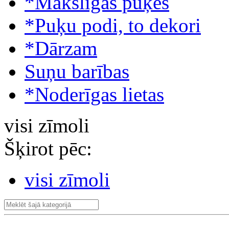
*Mākslīgās puķes
*Puķu podi, to dekori
*Dārzam
Suņu barības
*Noderīgas lietas
visi zīmoli
Šķirot pēc:
visi zīmoli