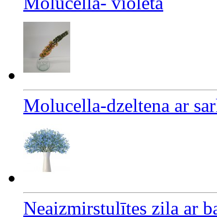
Molucella- violeta
Molucella-dzeltena ar s
Neaizmirstulītes zila ar b