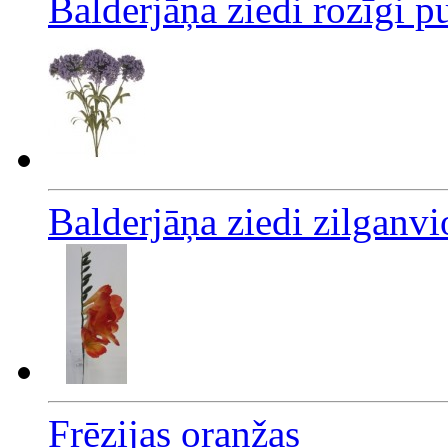
Balderjāņa ziedi rozīgi 
Balderjāņa ziedi zilganvi
Frēzijas oranžas