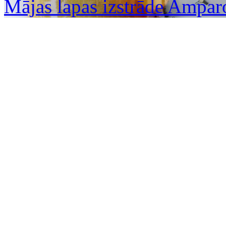
Mājas lapas izstrāde Ampar