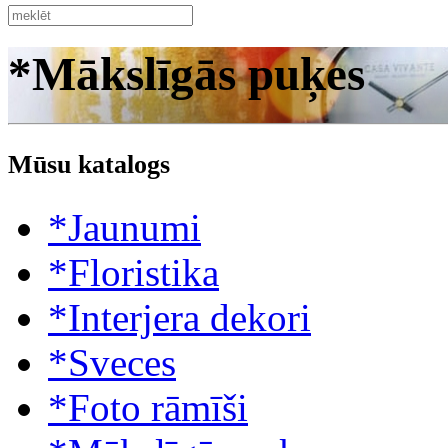
*Mākslīgās puķes
Mūsu katalogs
*Jaunumi
*Floristika
*Interjera dekori
*Sveces
*Foto rāmīši