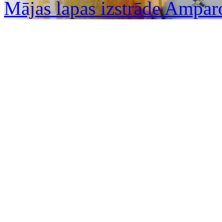
Mājas lapas izstrāde Ampar