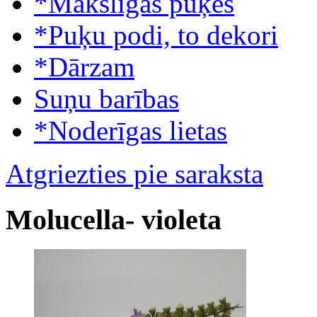
*Mākslīgās puķes
*Puķu podi, to dekori
*Dārzam
Suņu barības
*Noderīgas lietas
Atgriezties pie saraksta
Molucella- violeta