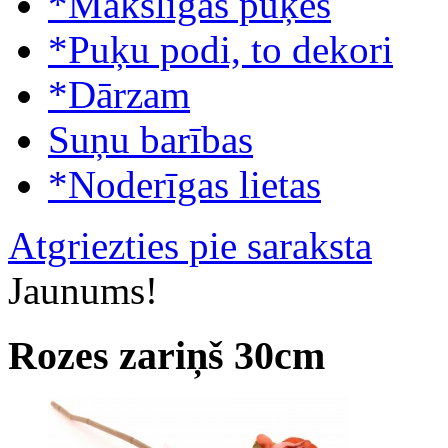
*Mākslīgās puķes
*Puķu podi, to dekori
*Dārzam
Suņu barības
*Noderīgas lietas
Atgriezties pie saraksta
Jaunums!
Rozes zariņš 30cm