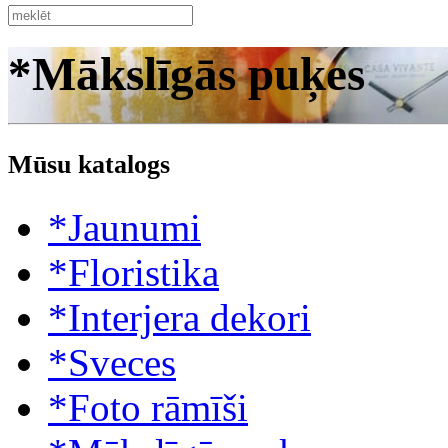
*Mākslīgās puķes
Mūsu katalogs
*Jaunumi
*Floristika
*Interjera dekori
*Sveces
*Foto rāmīši