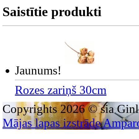
Saistītie produkti
Jaunums!
Rozes zariņš 30cm
Copyrights 2026 © sia Ginl
Mājas lapas izstrāde Ampar