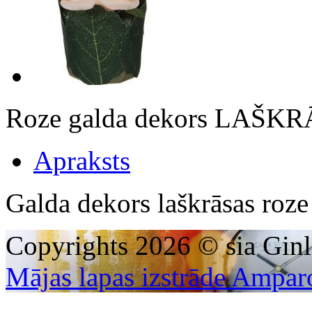
Roze galda dekors LAŠK
Apraksts
Galda dekors laškrāsas roz
Copyrights 2026 © sia Ginl
Mājas lapas izstrāde Ampar