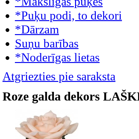
*Mākslīgās puķes
*Puķu podi, to dekori
*Dārzam
Suņu barības
*Noderīgas lietas
Atgriezties pie saraksta
Roze galda dekors LAŠ