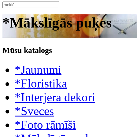
*Mākslīgās puķes
Mūsu katalogs
*Jaunumi
*Floristika
*Interjera dekori
*Sveces
*Foto rāmīši