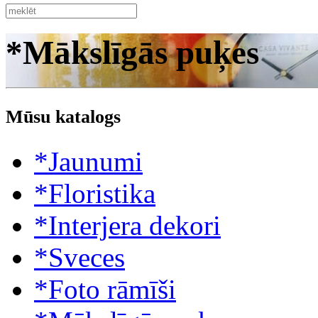
*Mākslīgās puķes
Mūsu katalogs
*Jaunumi
*Floristika
*Interjera dekori
*Sveces
*Foto rāmīši