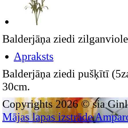
Balderjāņa ziedi zilganviol
Apraksts
Balderjāņa ziedi pušķītī (5z
30cm.
Copyrights 2026 © sia Ginl
Mājas lapas izstrāde Ampar