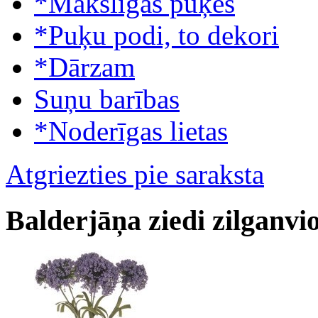
*Mākslīgās puķes
*Puķu podi, to dekori
*Dārzam
Suņu barības
*Noderīgas lietas
Atgriezties pie saraksta
Balderjāņa ziedi zilganvio