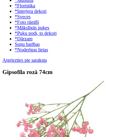
*Jaunumi
*Floristika
*Interjera dekori
*Sveces
*Foto rāmīši
*Mākslīgās puķes
*Puķu podi, to dekori
*Dārzam
Suņu barības
*Noderīgas lietas
Atgriezties pie saraksta
Gipsofīla rozā 74cm