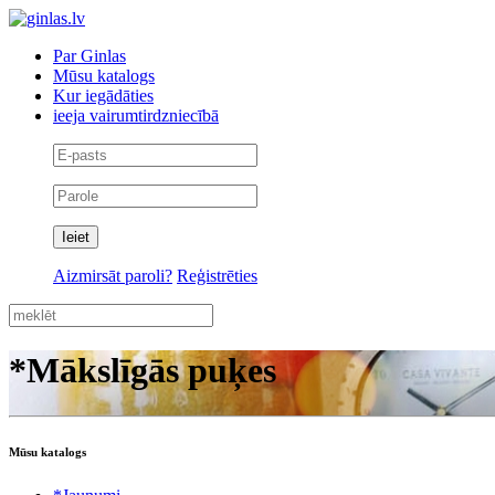
Par Ginlas
Mūsu katalogs
Kur iegādāties
ieeja vairumtirdzniecībā
Aizmirsāt paroli?
Reģistrēties
*Mākslīgās puķes
Mūsu katalogs