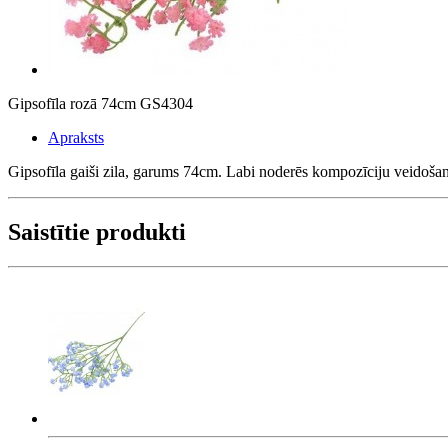
Gipsofīla rozā 74cm GS4304
Apraksts
Gipsofīla gaiši zila, garums 74cm. Labi noderēs kompozīciju veidoša
Saistītie produkti