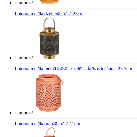
Jaunums!
Laterna metāla dzeltenā krāsā 23cm
Jaunums!
Laterna metāla melnā krāsā ar zeltītas krāsas iekšpusi 23.5cm
Jaunums!
Laterna metāla oranžā krāsā 11cm