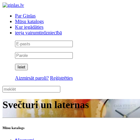
Par Ginlas
Mūsu katalogs
Kur iegādāties
ieeja vairumtirdzniecībā
Aizmirsāt paroli?
Reģistrēties
Svečturi un laternas
Mūsu katalogs