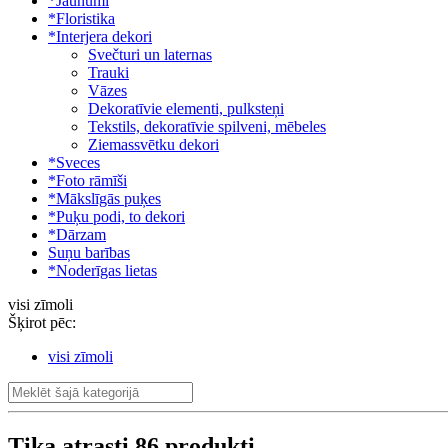
*Jaunumi
*Floristika
*Interjera dekori
Svečturi un laternas
Trauki
Vāzes
Dekoratīvie elementi, pulksteņi
Tekstils, dekoratīvie spilveni, mēbeles
Ziemassvētku dekori
*Sveces
*Foto rāmīši
*Mākslīgās puķes
*Puķu podi, to dekori
*Dārzam
Suņu barības
*Noderīgas lietas
visi zīmoli
Šķirot pēc:
visi zīmoli
Tika atrasti
86
produkti