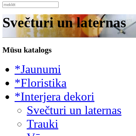
Svečturi un laternas
Mūsu katalogs
*Jaunumi
*Floristika
*Interjera dekori
Svečturi un laternas
Trauki