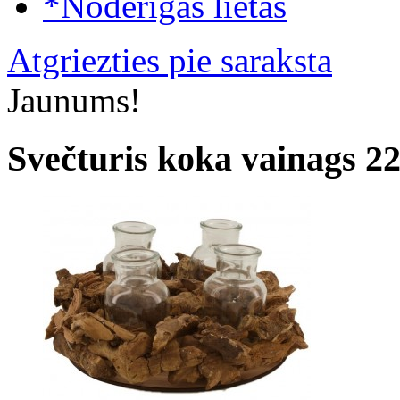
*Noderīgas lietas
Atgriezties pie saraksta
Jaunums!
Svečturis koka vainags 2