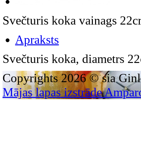
Svečturis koka vainags 2
Apraksts
Svečturis koka, diametrs 2
Copyrights 2026 © sia Ginl
Mājas lapas izstrāde Ampar