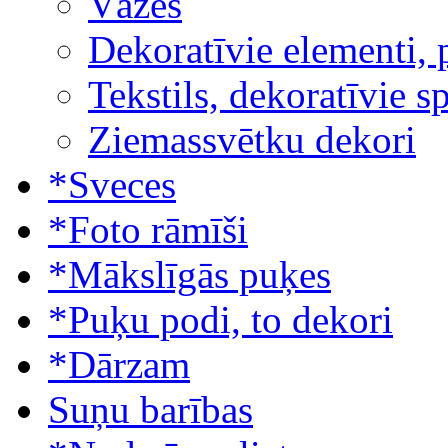
Vāzes
Dekoratīvie elementi, 
Tekstils, dekoratīvie s
Ziemassvētku dekori
*Sveces
*Foto rāmīši
*Mākslīgās puķes
*Puķu podi, to dekori
*Dārzam
Suņu barības