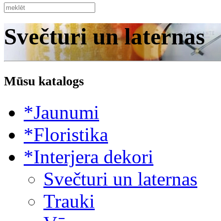
Svečturi un laternas
Mūsu katalogs
*Jaunumi
*Floristika
*Interjera dekori
Svečturi un laternas
Trauki