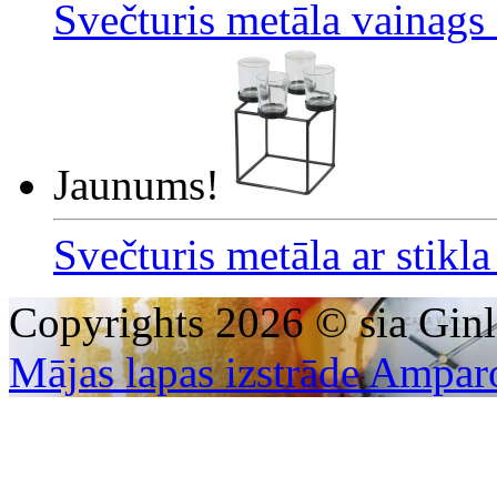
Svečturis metāla vainags
Jaunums!
Svečturis metāla ar stikl
Copyrights 2026 © sia Ginl
Mājas lapas izstrāde Ampar