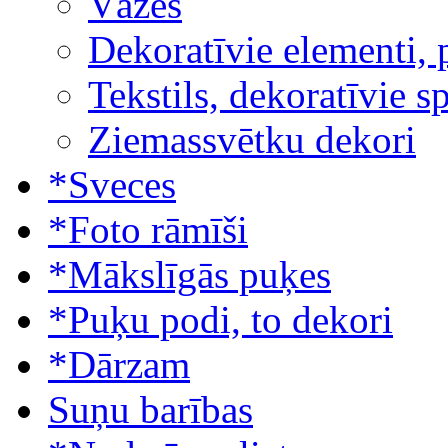
Vāzes
Dekoratīvie elementi, 
Tekstils, dekoratīvie s
Ziemassvētku dekori
*Sveces
*Foto rāmīši
*Mākslīgās puķes
*Puķu podi, to dekori
*Dārzam
Suņu barības