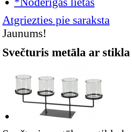
*Noderīgas lietas
Atgriezties pie saraksta
Jaunums!
Svečturis metāla ar stikl