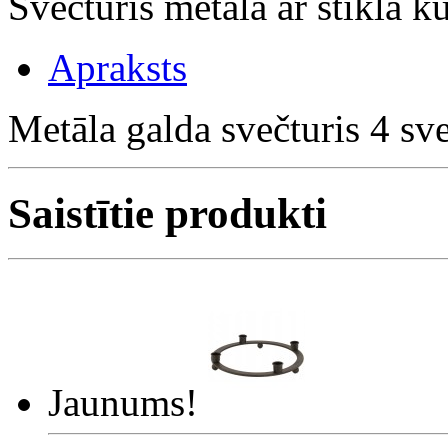
Svečturis metāla ar stikla
Apraksts
Metāla galda svečturis 4 s
Saistītie produkti
Jaunums!