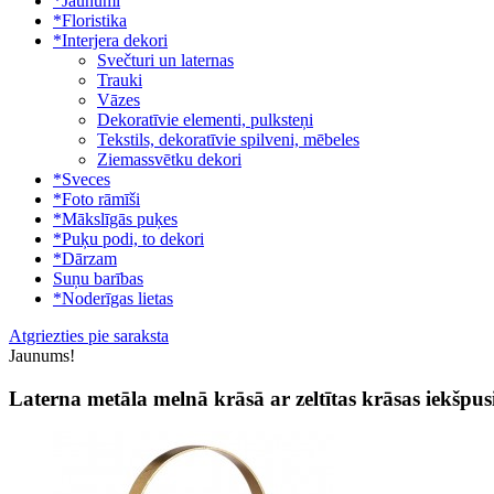
*Jaunumi
*Floristika
*Interjera dekori
Svečturi un laternas
Trauki
Vāzes
Dekoratīvie elementi, pulksteņi
Tekstils, dekoratīvie spilveni, mēbeles
Ziemassvētku dekori
*Sveces
*Foto rāmīši
*Mākslīgās puķes
*Puķu podi, to dekori
*Dārzam
Suņu barības
*Noderīgas lietas
Atgriezties pie saraksta
Jaunums!
Laterna metāla melnā krāsā ar zeltītas krāsas iekšpu