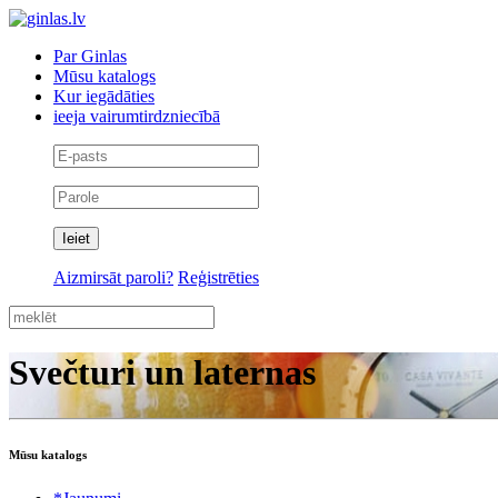
Par Ginlas
Mūsu katalogs
Kur iegādāties
ieeja vairumtirdzniecībā
Aizmirsāt paroli?
Reģistrēties
Svečturi un laternas
Mūsu katalogs