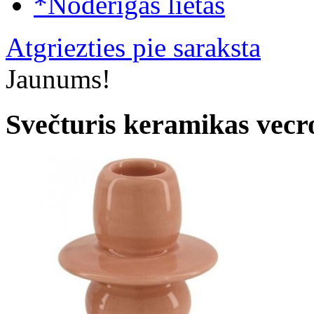
*Noderīgas lietas
Atgriezties pie saraksta
Jaunums!
Svečturis keramikas vec