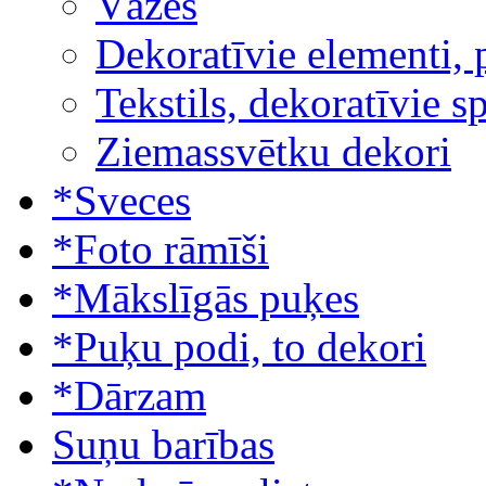
Vāzes
Dekoratīvie elementi, 
Tekstils, dekoratīvie s
Ziemassvētku dekori
*Sveces
*Foto rāmīši
*Mākslīgās puķes
*Puķu podi, to dekori
*Dārzam
Suņu barības