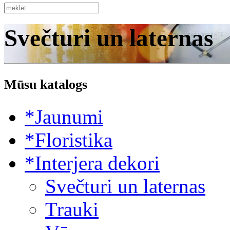
Svečturi un laternas
Mūsu katalogs
*Jaunumi
*Floristika
*Interjera dekori
Svečturi un laternas
Trauki