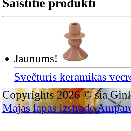
Saistītie produkti
Jaunums!
Svečturis keramikas vec
Copyrights 2026 © sia Ginl
Mājas lapas izstrāde Ampar