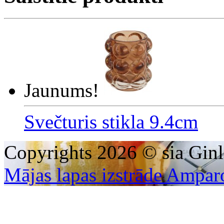
Jaunums!
Svečturis stikla 9.4cm
Copyrights 2026 © sia Ginl
Mājas lapas izstrāde Ampar