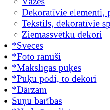
Vāzes
Dekoratīvie elementi, 
Tekstils, dekoratīvie s
Ziemassvētku dekori
*Sveces
*Foto rāmīši
*Mākslīgās puķes
*Puķu podi, to dekori
*Dārzam
Suņu barības