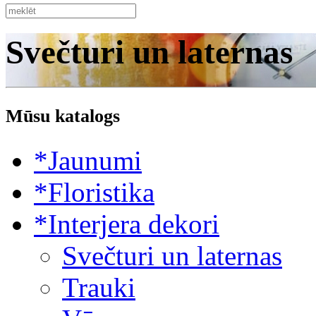
Svečturi un laternas
Mūsu katalogs
*Jaunumi
*Floristika
*Interjera dekori
Svečturi un laternas
Trauki