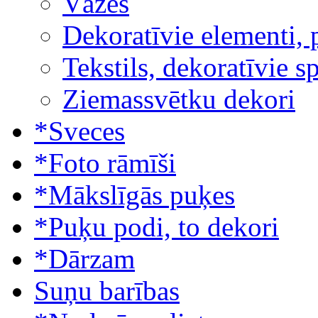
Vāzes
Dekoratīvie elementi, 
Tekstils, dekoratīvie s
Ziemassvētku dekori
*Sveces
*Foto rāmīši
*Mākslīgās puķes
*Puķu podi, to dekori
*Dārzam
Suņu barības