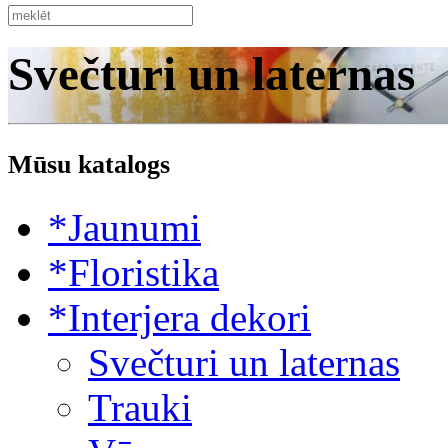
Svečturi un laternas
Mūsu katalogs
*Jaunumi
*Floristika
*Interjera dekori
Svečturi un laternas
Trauki