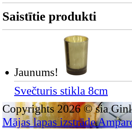
Saistītie produkti
Jaunums!
Svečturis stikla 8cm
Copyrights 2026 © sia Ginl
Mājas lapas izstrāde Ampar