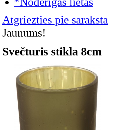
*Noderīgas lietas
Atgriezties pie saraksta
Jaunums!
Svečturis stikla 8cm