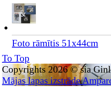
Foto rāmītis 51x44cm
To Top
Copyrights 2026 © sia Ginl
Mājas lapas izstrāde Ampar