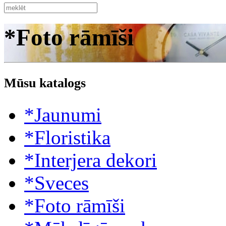
*Foto rāmīši
Mūsu katalogs
*Jaunumi
*Floristika
*Interjera dekori
*Sveces
*Foto rāmīši