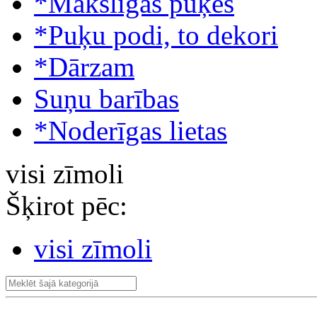
*Mākslīgās puķes
*Puķu podi, to dekori
*Dārzam
Suņu barības
*Noderīgas lietas
visi zīmoli
Šķirot pēc:
visi zīmoli