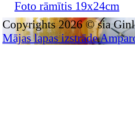
Foto rāmītis 19x24cm
Copyrights 2026 © sia Ginl
Mājas lapas izstrāde Ampar