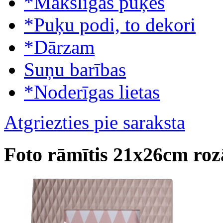
*Mākslīgās puķes
*Puķu podi, to dekori
*Dārzam
Suņu barības
*Noderīgas lietas
Atgriezties pie saraksta
Foto rāmītis 21x26cm roz