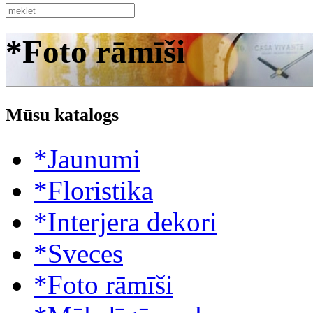
*Foto rāmīši
Mūsu katalogs
*Jaunumi
*Floristika
*Interjera dekori
*Sveces
*Foto rāmīši