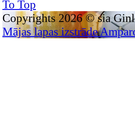
To Top
Copyrights 2026 © sia Ginl
Mājas lapas izstrāde Ampar