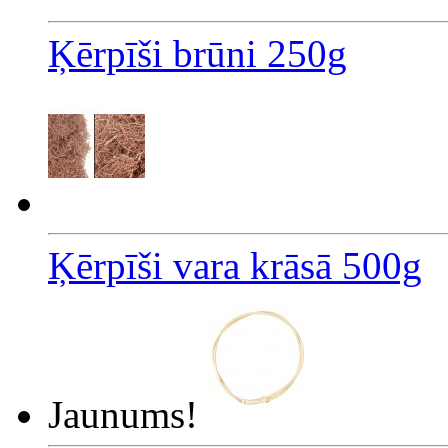
Ķērpīši brūni 250g
Ķērpīši vara krāsā 500g
Jaunums!