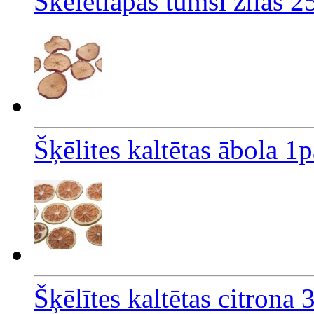
Skeletlapas tumši zilas 2
Šķēlites kaltētas ābola 1
Šķēlītes kaltētas citrona 