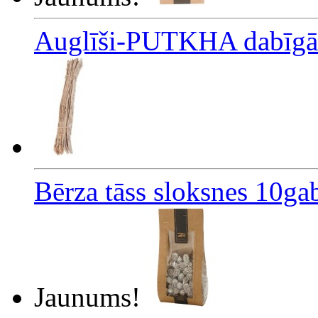
Auglīši-PUTKHA dabīgā 
Bērza tāss sloksnes 10ga
Jaunums!