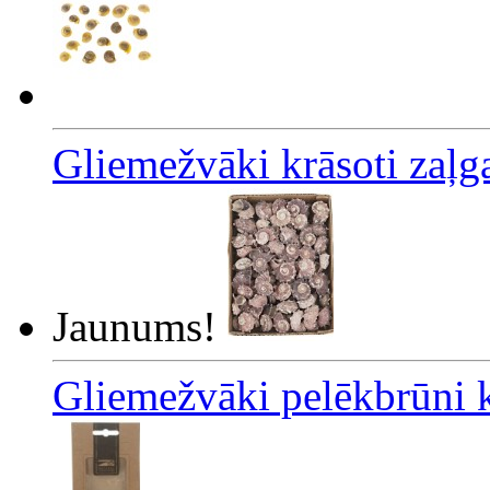
Gliemežvāki krāsoti zaļg
Jaunums!
Gliemežvāki pelēkbrūni k