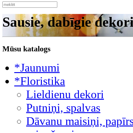
Sausie, dabīgie dekor
Mūsu katalogs
*Jaunumi
*Floristika
Lieldienu dekori
Putniņi, spalvas
Dāvanu maisiņi, papīrs