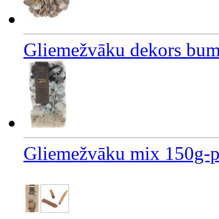
Gliemežvāku dekors bum
Gliemežvāku mix 150g-pē