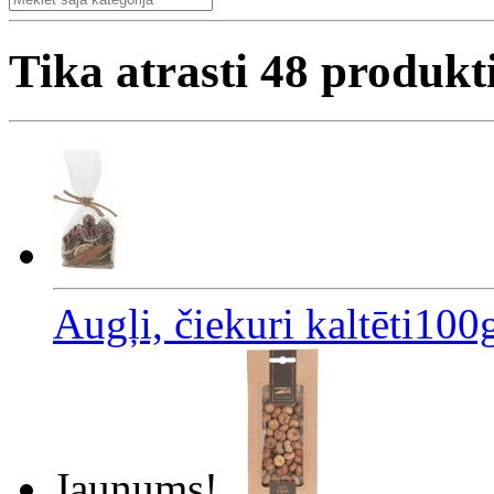
Tika atrasti
48
produkt
Augļi, čiekuri kaltēti100
Jaunums!