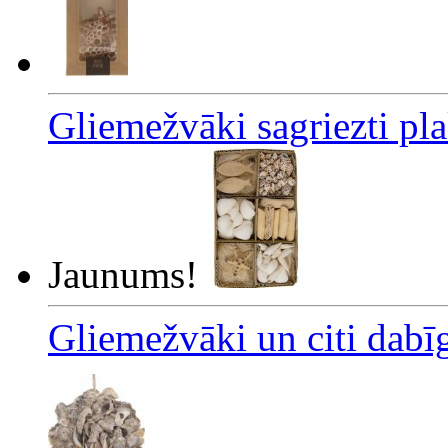
Gliemežvāki sagriezti pl
Jaunums!
Gliemežvāki un citi dabīg