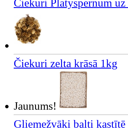
Čiekuri Platyspernum uz 
Čiekuri zelta krāsā 1kg
Jaunums!
Gliemežvāki balti kastīt