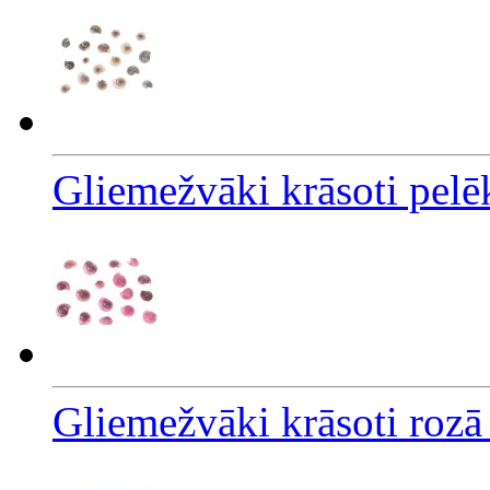
Gliemežvāki krāsoti pelē
Gliemežvāki krāsoti rozā