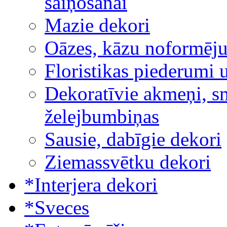
saiņošanai
Mazie dekori
Oāzes, kāzu noformēj
Floristikas piederumi 
Dekoratīvie akmeņi, sm
želejbumbiņas
Sausie, dabīgie dekori
Ziemassvētku dekori
*Interjera dekori
*Sveces