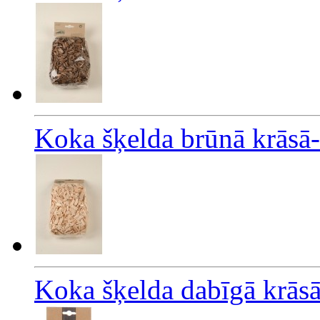
Koka šķelda brūnā krāsā
Koka šķelda dabīgā krās