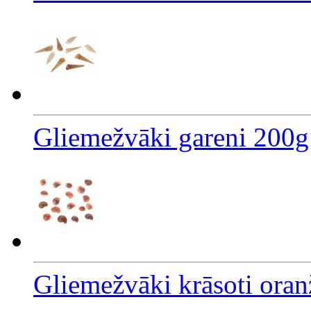
Gliemežvāki gareni 200g
Gliemežvāki krāsoti oran