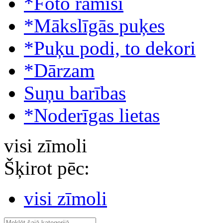
*Foto rāmīši
*Mākslīgās puķes
*Puķu podi, to dekori
*Dārzam
Suņu barības
*Noderīgas lietas
visi zīmoli
Šķirot pēc:
visi zīmoli