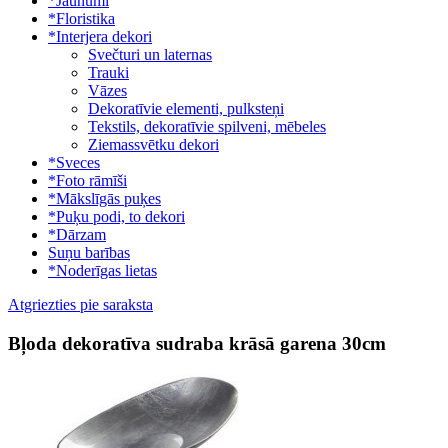
*Jaunumi
*Floristika
*Interjera dekori
Svečturi un laternas
Trauki
Vāzes
Dekoratīvie elementi, pulksteņi
Tekstils, dekoratīvie spilveni, mēbeles
Ziemassvētku dekori
*Sveces
*Foto rāmīši
*Mākslīgās puķes
*Puķu podi, to dekori
*Dārzam
Suņu barības
*Noderīgas lietas
Atgriezties pie saraksta
Bļoda dekoratīva sudraba krāsā garena 30cm