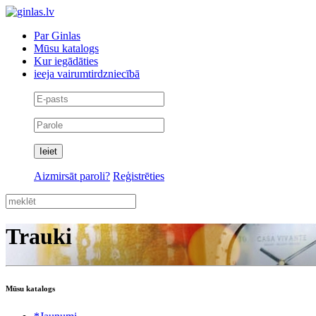
Par Ginlas
Mūsu katalogs
Kur iegādāties
ieeja vairumtirdzniecībā
Aizmirsāt paroli?
Reģistrēties
Trauki
Mūsu katalogs