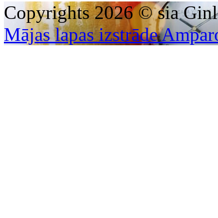
Copyrights 2026 © sia Ginl
Mājas lapas izstrāde Ampar