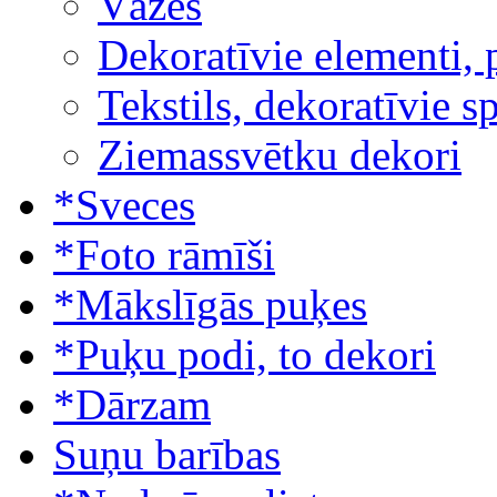
Vāzes
Dekoratīvie elementi, 
Tekstils, dekoratīvie s
Ziemassvētku dekori
*Sveces
*Foto rāmīši
*Mākslīgās puķes
*Puķu podi, to dekori
*Dārzam
Suņu barības