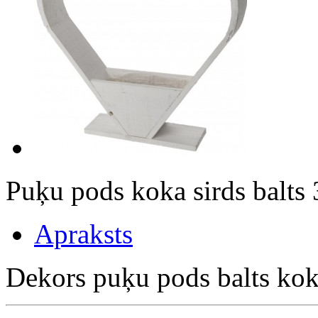
Puķu pods koka sirds balt
Apraksts
Dekors puķu pods balts ko