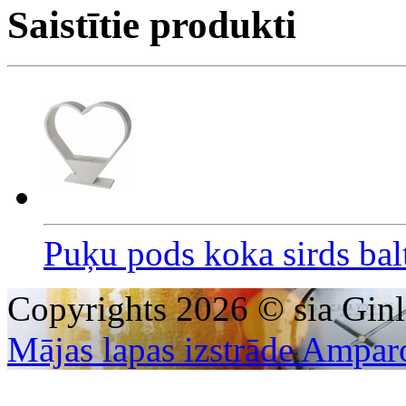
Saistītie produkti
Puķu pods koka sirds ba
Copyrights 2026 © sia Ginl
Mājas lapas izstrāde Ampar