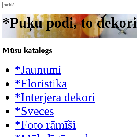
*Puķu podi, to dekori
Mūsu katalogs
*Jaunumi
*Floristika
*Interjera dekori
*Sveces
*Foto rāmīši