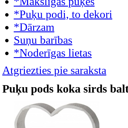
*Mākslīgās puķes
*Puķu podi, to dekori
*Dārzam
Suņu barības
*Noderīgas lietas
Atgriezties pie saraksta
Puķu pods koka sirds bal