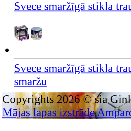
Svece smaržīgā stikla tr
Svece smaržīgā stikla tr
smaržu
Copyrights 2026 © sia Ginl
Mājas lapas izstrāde Ampar