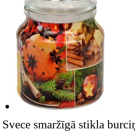
Svece smaržīgā stikla burc