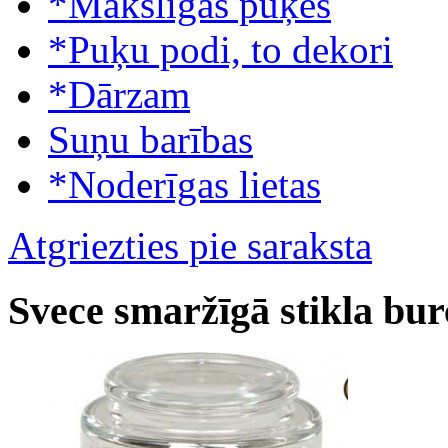
*Mākslīgās puķes
*Puķu podi, to dekori
*Dārzam
Suņu barības
*Noderīgas lietas
Atgriezties pie saraksta
Svece smaržīgā stikla bu