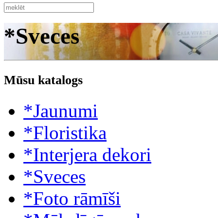
*Sveces
Mūsu katalogs
*Jaunumi
*Floristika
*Interjera dekori
*Sveces
*Foto rāmīši