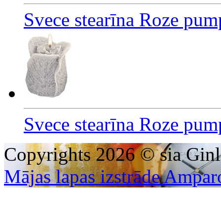
Svece stearīna Roze pum
Svece stearīna Roze pum
Copyrights 2026 © sia Ginl
Mājas lapas izstrāde Ampar