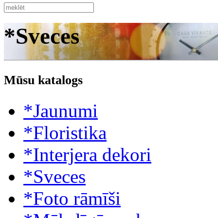
*Sveces
Mūsu katalogs
*Jaunumi
*Floristika
*Interjera dekori
*Sveces
*Foto rāmīši