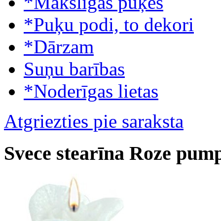
*Mākslīgās puķes
*Puķu podi, to dekori
*Dārzam
Suņu barības
*Noderīgas lietas
Atgriezties pie saraksta
Svece stearīna Roze pum