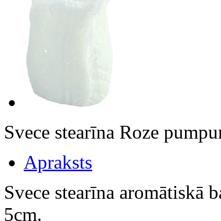
Svece stearīna Roze pumpu
Apraksts
Svece stearīna aromātiskā b
5cm.