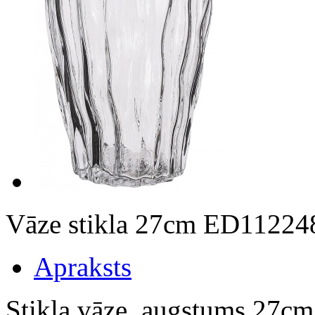
Vāze stikla 27cm ED11224
Apraksts
Stikla vāze, augstums 27cm