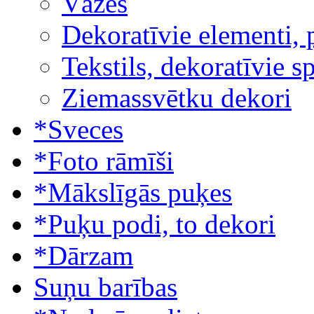
Vāzes
Dekoratīvie elementi, 
Tekstils, dekoratīvie s
Ziemassvētku dekori
*Sveces
*Foto rāmīši
*Mākslīgās puķes
*Puķu podi, to dekori
*Dārzam
Suņu barības