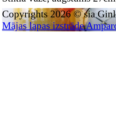
Copyrights 2026 © sia Ginl
Mājas lapas izstrāde Ampar