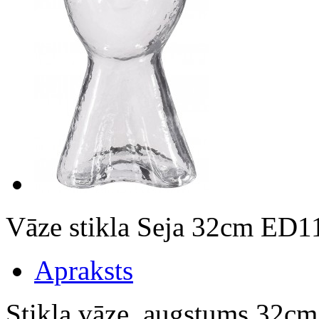
Vāze stikla Seja 32cm ED
Apraksts
Stikla vāze, augstums 32cm