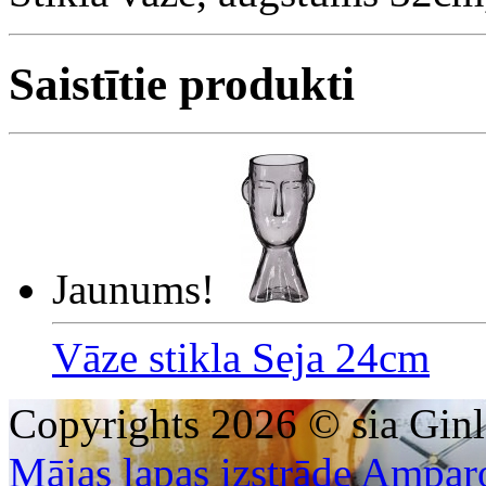
Saistītie produkti
Jaunums!
Vāze stikla Seja 24cm
Copyrights 2026 © sia Ginl
Mājas lapas izstrāde Ampar