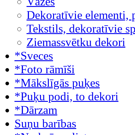
Vāzes
Dekoratīvie elementi, 
Tekstils, dekoratīvie s
Ziemassvētku dekori
*Sveces
*Foto rāmīši
*Mākslīgās puķes
*Puķu podi, to dekori
*Dārzam
Suņu barības