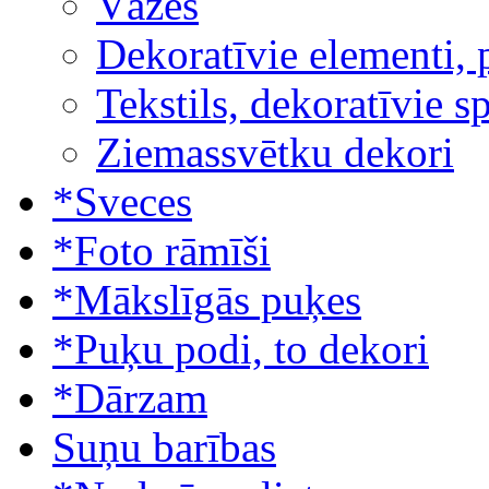
Vāzes
Dekoratīvie elementi, 
Tekstils, dekoratīvie s
Ziemassvētku dekori
*Sveces
*Foto rāmīši
*Mākslīgās puķes
*Puķu podi, to dekori
*Dārzam
Suņu barības