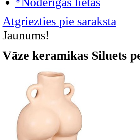
*Noderīgas lietas
Atgriezties pie saraksta
Jaunums!
Vāze keramikas Siluets p