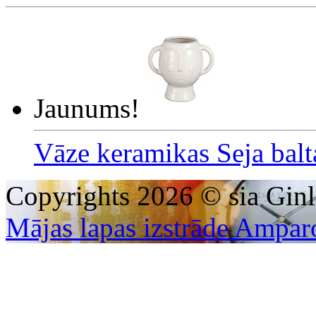
Jaunums!
Vāze keramikas Seja bal
Copyrights 2026 © sia Ginl
Mājas lapas izstrāde Ampar