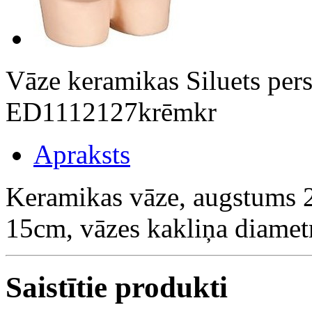
Vāze keramikas Siluets per
ED1112127krēmkr
Apraksts
Keramikas vāze, augstums 2
15cm, vāzes kakliņa diamet
Saistītie produkti